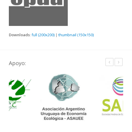
Downloads
:
full (200x200)
|
thumbnail (150x150)
‹
›
Apoyo: