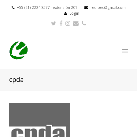
+55 (21) 2224 8577 - extensión 201
redibec@gmail.com
Login
Twitter
Facebook
Instagram
Email
Phone
Op
Mo
Me
cpda