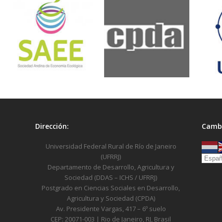
Dirección:
Cambi
Universidad Federal Rural de Río de Janeiro
(UFRRJ)
Departamento de Desarrollo, Agricultura y
Sociedad (DDAS – ICHS / UFRRJ)
Postgrado en Ciencias Sociales en Desarrollo,
Agricultura y Sociedad (CPDA)
Av. Presidente Vargas, 417 – 6º suelo
CEP: 20071-003 | Rio de Janeiro, RJ, Brasil