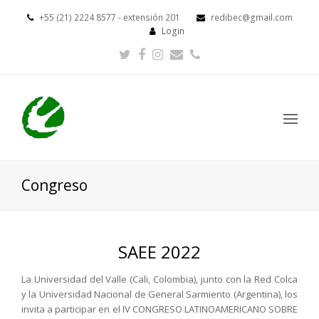
+55 (21) 2224 8577 - extensión 201
redibec@gmail.com
Login
Twitter
Facebook
Instagram
Email
Phone
Op
Mo
Me
Congreso
SAEE 2022
La Universidad del Valle (Cali, Colombia), junto con la Red Colca
y la Universidad Nacional de General Sarmiento (Argentina), los
invita a participar en el
IV CONGRESO LATINOAMERICANO SOBRE