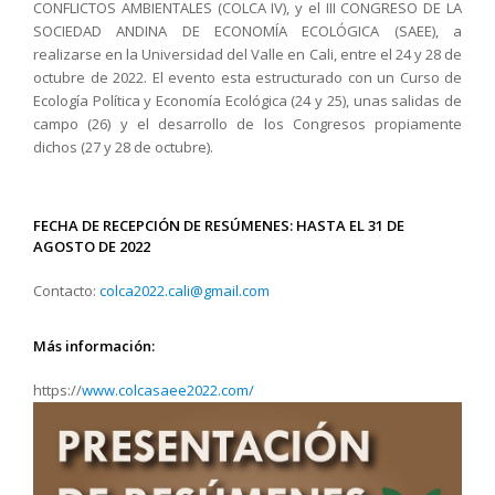
CONFLICTOS AMBIENTALES (COLCA IV)
, y el
III CONGRESO DE LA
SOCIEDAD ANDINA DE ECONOMÍA ECOLÓGICA (SAEE),
a
realizarse en la Universidad del Valle en Cali, entre el 24 y 28 de
octubre de 2022. El evento esta estructurado con un Curso de
Ecología Política y Economía Ecológica (24 y 25), unas salidas de
campo (26) y el desarrollo de los Congresos propiamente
dichos (27 y 28 de octubre).
FECHA DE RECEPCIÓN DE RESÚMENES:
HASTA EL 31 DE
AGOSTO DE 2022
C
o
n
t
a
c
t
o
:
c
o
l
c
a
2
0
22
.
c
a
l
i
@
g
ma
i
l
.
c
o
m
Más información:
https://
www.colcasaee2022.com/