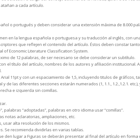
atañan a cada artículo.
pañol o portugués y deben considerar una extensión máxima de 8.000 palab
umen en la lengua española o portuguesa y su traducción al inglés, con u
scriptores que reflejen el contenido del artículo. Éstos deben constar tan
al of Economic Literature Classification System.
áximo de 12 palabras, de ser necesario se debe considerar un subtítulo.
on el título del artículo, nombres de los autores y afiliación institucional. 
.
rial 11pt y con un espaciamiento de 1,5, incluyendo titulos de gráficos, ta
 y de las diferentes secciones estarán numerados (1, 1.1., 1.2.,1.2.1. etc.), 
erecha e izquierda sin comillas.
zar.
”, palabras “adoptadas”, palabras en otro idioma usar “comillas”.
s notas aclaratorias, ampliaciones, etc.
s, usar alta resolución de los mismos.
. Se recomienda dividirlas en varias tablas.
que den lugar a Figuras se deberán presentar al final del artículo en form