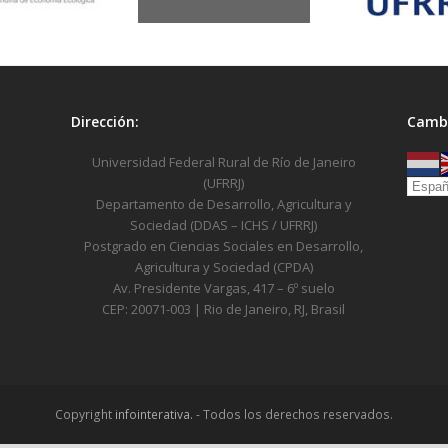
Dirección:
Cambi
Universidad Federal Rural de Río de Janeiro
(UFRRJ)
Departamento de Desarrollo, Agricultura y
Sociedad (DDAS – ICHS / UFRRJ)
Postgrado en Ciencias Sociales en Desarrollo,
Agricultura y Sociedad (CPDA)
Av. Presidente Vargas, 417 – 6º suelo
CEP: 20071-003 | Rio de Janeiro, RJ, Brasil
Copyright
infointerativa.
- Todos los derechos reservados.