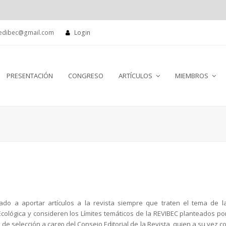
edibec@gmail.com
Login
PRESENTACIÓN
CONGRESO
ARTÍCULOS
MIEMBROS
ado a aportar artículos a la revista siempre que traten el tema de 
cológica y consideren los Límites temáticos de la REVIBEC planteados por 
e selección a cargo del Consejo Editorial de la Revista, quien a su vez co