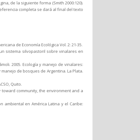
ina, de la siguiente forma (Smith 2000:120).
eferencia completa se dará al final del texto
mericana de Economía Ecológica Vol. 2: 21-35.
 un sistema silvopastoril sobre vinalares en
ámoli. 2005. Ecología y manejo de vinalares:
ía y manejo de bosques de Argentina. La Plata.
ACSO, Quito.
omy toward community, the environment and a
ón ambiental en América Latina y el Caribe: