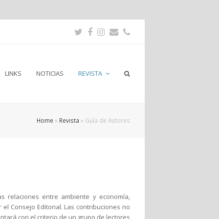
Twitter
Facebook
Instagram
Email
Phone
LINKS
NOTICIAS
REVISTA
Home
»
Revista
»
Guía de Autores
las relaciones entre ambiente y economía,
el Consejo Editorial. Las contribuciones no
ntará con el criterio de un grupo de lectores