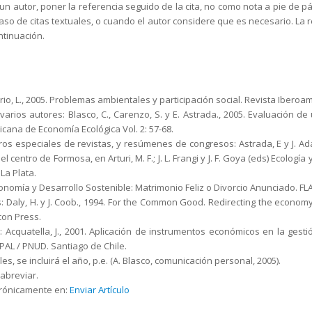
n autor, poner la referencia seguido de la cita, no como nota a pie de pág
caso de citas textuales, o cuando el autor considere que es necesario. La r
ntinuación.
erio, L., 2005. Problemas ambientales y participación social. Revista Iberoa
varios autores: Blasco, C., Carenzo, S. y E. Astrada., 2005. Evaluación de
cana de Economía Ecológica Vol. 2: 57-68.
ros especiales de revistas, y resúmenes de congresos: Astrada, E y J. Ad
l centro de Formosa, en Arturi, M. F.; J. L. Frangi y J. F. Goya (eds) Ecolog
La Plata.
 Economía y Desarrollo Sostenible: Matrimonio Feliz o Divorcio Anunciado. FL
es: Daly, H. y J. Coob., 1994. For the Common Good. Redirecting the econ
con Press.
 Acquatella, J., 2001. Aplicación de instrumentos económicos en la gesti
PAL / PNUD. Santiago de Chile.
, se incluirá el año, p.e. (A. Blasco, comunicación personal, 2005).
 abreviar.
trónicamente en:
Enviar Artículo