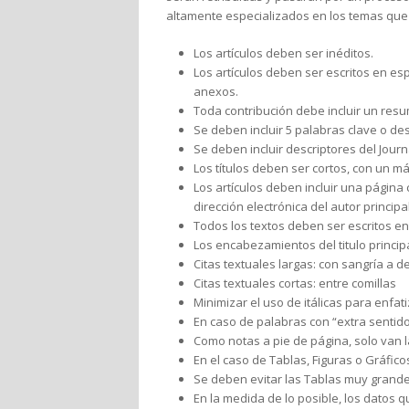
altamente especializados en los temas que 
Los artículos deben ser inéditos.
Los artículos deben ser escritos en es
anexos.
Toda contribución debe incluir un res
Se deben incluir 5 palabras clave o de
Se deben incluir descriptores del Journ
Los títulos deben ser cortos, con un m
Los artículos deben incluir una página c
dirección electrónica del autor principal
Todos los textos deben ser escritos en A
Los encabezamientos del titulo principal
Citas textuales largas: con sangría a d
Citas textuales cortas: entre comillas
Minimizar el uso de itálicas para enfati
En caso de palabras con “extra sentido
Como notas a pie de página, solo van la
En el caso de Tablas, Figuras o Gráfico
Se deben evitar las Tablas muy grandes
En la medida de lo posible, los datos 