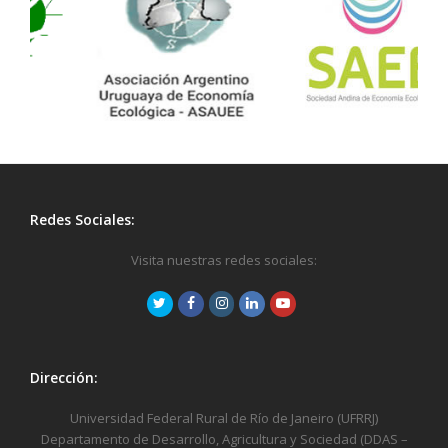
Redes Sociales:
Visita nuestras redes sociales:
T
F
I
L
Y
w
a
n
i
o
i
c
s
n
u
Dirección:
t
e
t
k
t
t
b
a
e
u
Universidad Federal Rural de Río de Janeiro (UFRRJ)
e
o
g
d
b
Departamento de Desarrollo, Agricultura y Sociedad (DDAS –