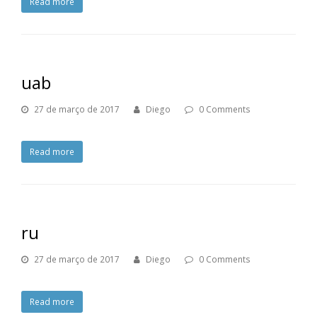
Read more
uab
27 de março de 2017
Diego
0 Comments
Read more
ru
27 de março de 2017
Diego
0 Comments
Read more