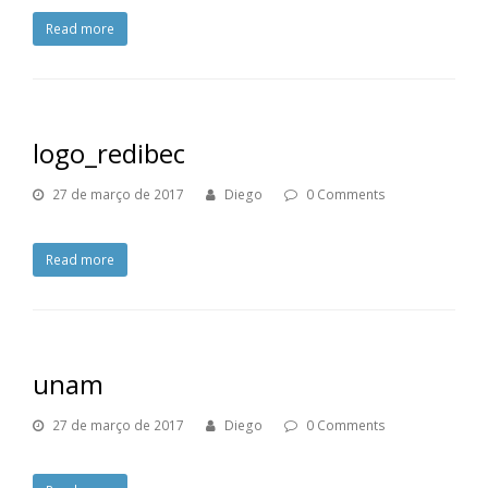
Read more
logo_redibec
27 de março de 2017
Diego
0 Comments
Read more
unam
27 de março de 2017
Diego
0 Comments