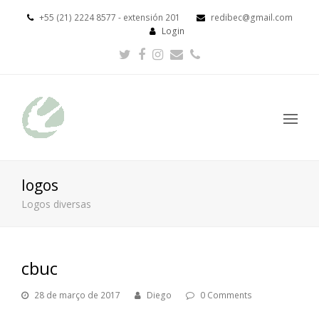
+55 (21) 2224 8577 - extensión 201
redibec@gmail.com
Login
Twitter
Facebook
Instagram
Email
Phone
Op
Mo
Me
logos
Logos diversas
cbuc
28 de março de 2017
Diego
0 Comments