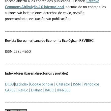
acceso abierto a los contenidos publicados - Licencia
Creative
Commons Atribuição 4.0 Internacional
, además de no cobrar a los
autores y/o instituciones derechos de envío, revisión,
procesamiento, evaluación y/o publicación.
_______________________________________________________________________
Revista Iberoamericana de Economía Ecológica - REVIBEC
ISSN 2385-4650
_______________________________________________________________________
Indexadores (bases, directorios y portales)
DOAJ
|
Latindex
|Google Scholar
|
CiteFator
|
ISSN
|
Periódicos
CAPES
|
RePEc
|
Dialnet
|
RACO
|
IN-RECS
.
_______________________________________________________________________