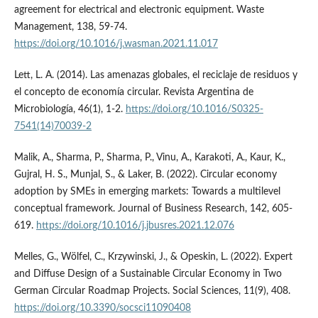
agreement for electrical and electronic equipment. Waste
Management, 138, 59-74.
https://doi.org/10.1016/j.wasman.2021.11.017
Lett, L. A. (2014). Las amenazas globales, el reciclaje de residuos y
el concepto de economía circular. Revista Argentina de
Microbiología, 46(1), 1-2.
https://doi.org/10.1016/S0325-
7541(14)70039-2
Malik, A., Sharma, P., Sharma, P., Vinu, A., Karakoti, A., Kaur, K.,
Gujral, H. S., Munjal, S., & Laker, B. (2022). Circular economy
adoption by SMEs in emerging markets: Towards a multilevel
conceptual framework. Journal of Business Research, 142, 605-
619.
https://doi.org/10.1016/j.jbusres.2021.12.076
Melles, G., Wölfel, C., Krzywinski, J., & Opeskin, L. (2022). Expert
and Diffuse Design of a Sustainable Circular Economy in Two
German Circular Roadmap Projects. Social Sciences, 11(9), 408.
https://doi.org/10.3390/socsci11090408