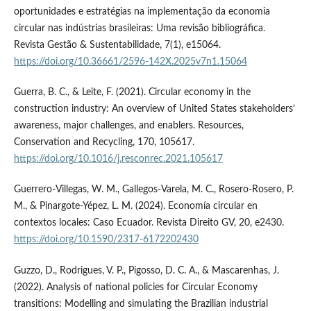
oportunidades e estratégias na implementação da economia
circular nas indústrias brasileiras: Uma revisão bibliográfica.
Revista Gestão & Sustentabilidade, 7(1), e15064.
https://doi.org/10.36661/2596-142X.2025v7n1.15064
Guerra, B. C., & Leite, F. (2021). Circular economy in the
construction industry: An overview of United States stakeholders’
awareness, major challenges, and enablers. Resources,
Conservation and Recycling, 170, 105617.
https://doi.org/10.1016/j.resconrec.2021.105617
Guerrero-Villegas, W. M., Gallegos-Varela, M. C., Rosero-Rosero, P.
M., & Pinargote-Yépez, L. M. (2024). Economía circular en
contextos locales: Caso Ecuador. Revista Direito GV, 20, e2430.
https://doi.org/10.1590/2317-6172202430
Guzzo, D., Rodrigues, V. P., Pigosso, D. C. A., & Mascarenhas, J.
(2022). Analysis of national policies for Circular Economy
transitions: Modelling and simulating the Brazilian industrial