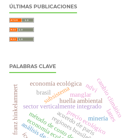
ÚLTIMAS PUBLICACIONES
PALABRAS CLAVE
cambio climático
economía ecológica
ndvi
franz hinkelammert
subsistema
brasil
manglar
huella ambiental
sector verticalmente integrado
lattes
precio ecológico
acuerdo de paris
método de costo de viaje
regiones brasileñas
minería
economía ecológica
análisis de red