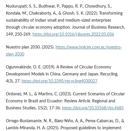
Nudurupati, S. S., Budhwar, P., Pappu, R. P., Chowdhury, S.,
Kondala, M., Chakraborty, A., & Ghosh, S. K. (2022). Transforming
sustainability of Indian small and medium-sized enterprises
through circular economy adoption. Journal of Business Research,
149, 250-269.
https://doi.org/10.1016/j.jbusres.2022.05.036
Nuestro plan 2030. (2025).
https://www.holcim.com.ec/nuestro-
plan-2030
Ogunmakinde, O. E. (2019). A Review of Circular Economy
Development Models in China, Germany and Japan. Recycling,
4(3), 27.
https://doi.org/10.3390/recycling4030027
Ordonez, M. L., & Martins, C. (2023). Current Scenarios of Circular
Economy in Brazil and Ecuador: Review Article. Regional and
Business Studies, 15(2), 17-36.
https://doi.org/10.33568/rbs.4685
Orrego-Bustamante, N. R., Báez-Niño, A. A., Perea-Cabarcas, D., &
Lambis-Miranda, H. A. (2025). Proposed guidelines to implement