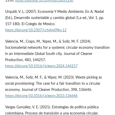
1350.
https://doi.org/10.3390/su13031350
Urquidi, V. L. (2007). Economía Y Medio Ambiente. En A. Nadal
(Ed.), Desarrollo sustentable y cambio global (1.a ed., Vol. 1, pp.
157-180). El Colegio de Mexico.
https://doi.org/10.2307/j.ctvhn09kv.12
Valencia, M., Craps, M., Yepez, M., & Solíz, M. F. (2024).
Sociomaterial networks for a systemic circular economy transition
in an intermediate Global South city. Journal of Cleaner
Production, 483, 144257.
https://doi.org/10.1016/j.jclepro.2024.144257
Valencia, M., Solíz, M. F., & Yépez, M. (2023). Waste picking as
social provisioning: The case for a fair transition to a circular
economy. Journal of Cleaner Production, 398, 136646.
https://doi.org/10.1016/j.jclepro.2023.136646
Vargas González, V. E. (2021). Estrategias de política pública
colombiana. Proceso de transición a una economía circular.